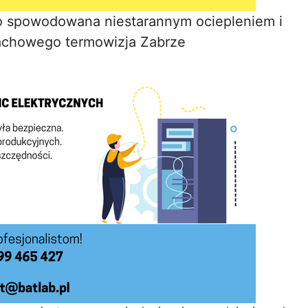
 spowodowana niestarannym ociepleniem i
achowego termowizja Zabrze