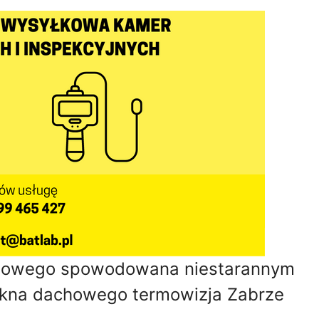
howego spowodowana niestarannym
 okna dachowego termowizja Zabrze