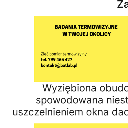
Z
Wyziębiona obud
spowodowana niest
uszczelnieniem okna da