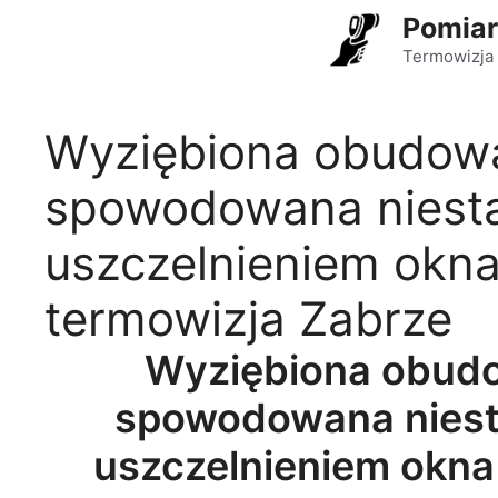
Przejdź
Pomiar
do
Termowizja 
treści
Wyziębiona obudow
spowodowana niesta
uszczelnieniem okn
termowizja Zabrze
Wyziębiona obud
spowodowana niest
uszczelnieniem okn