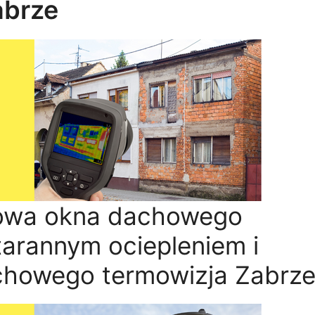
abrze
owa okna dachowego
arannym ociepleniem i
chowego termowizja Zabrz