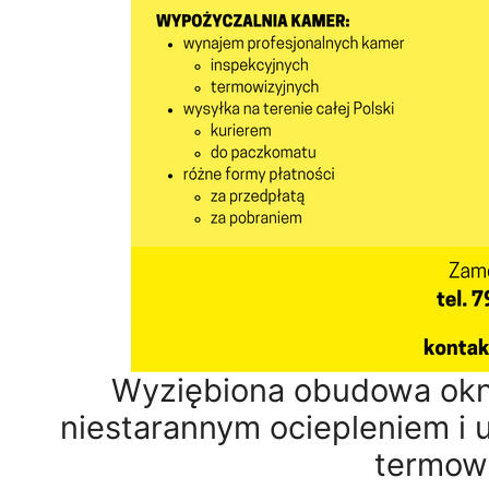
Wyziębiona obudowa ok
niestarannym ociepleniem i
termowi