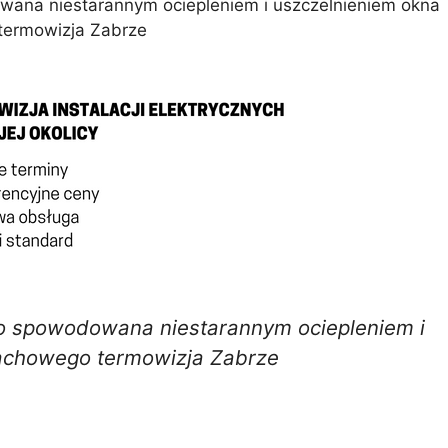
na niestarannym ociepleniem i uszczelnieniem okna
ermowizja Zabrze
 spowodowana niestarannym ociepleniem i
achowego termowizja Zabrze