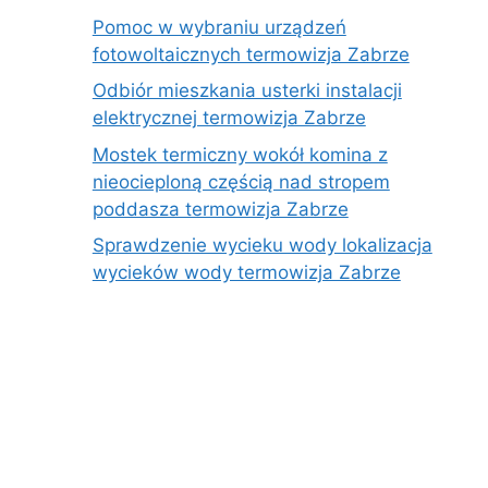
Pomoc w wybraniu urządzeń
fotowoltaicznych termowizja Zabrze
Odbiór mieszkania usterki instalacji
elektrycznej termowizja Zabrze
Mostek termiczny wokół komina z
nieocieploną częścią nad stropem
poddasza termowizja Zabrze
Sprawdzenie wycieku wody lokalizacja
wycieków wody termowizja Zabrze
e