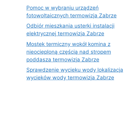
Pomoc w wybraniu urządzeń
fotowoltaicznych termowizja Zabrze
Odbiór mieszkania usterki instalacji
elektrycznej termowizja Zabrze
Mostek termiczny wokół komina z
nieocieploną częścią nad stropem
poddasza termowizja Zabrze
Sprawdzenie wycieku wody lokalizacja
wycieków wody termowizja Zabrze