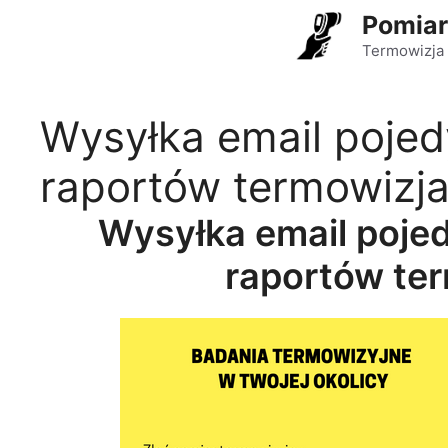
Przejdź
Pomiar
do
Termowizja 
treści
Wysyłka email pojed
raportów termowizj
Wysyłka email pojed
raportów te