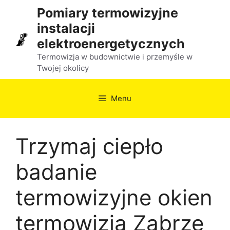
Przejdź
Pomiary termowizyjne
do
instalacji
treści
elektroenergetycznych
Termowizja w budownictwie i przemyśle w
Twojej okolicy
Menu
Trzymaj ciepło
badanie
termowizyjne okien
termowizja Zabrze