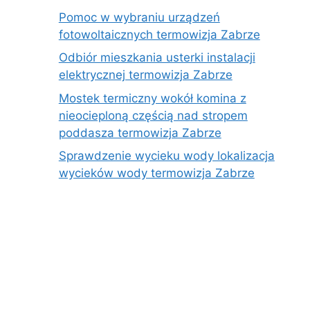
Pomoc w wybraniu urządzeń
fotowoltaicznych termowizja Zabrze
Odbiór mieszkania usterki instalacji
elektrycznej termowizja Zabrze
Mostek termiczny wokół komina z
nieocieploną częścią nad stropem
poddasza termowizja Zabrze
Sprawdzenie wycieku wody lokalizacja
wycieków wody termowizja Zabrze