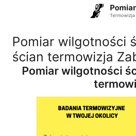
Przejdź
Pomiar
do
Termowizja 
treści
Pomiar wilgotności ś
ścian termowizja Za
Pomiar wilgotności śc
termowi