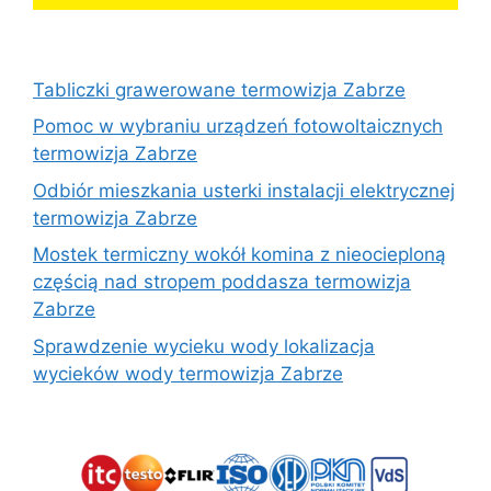
Tabliczki grawerowane termowizja Zabrze
Pomoc w wybraniu urządzeń fotowoltaicznych
termowizja Zabrze
Odbiór mieszkania usterki instalacji elektrycznej
termowizja Zabrze
Mostek termiczny wokół komina z nieocieploną
częścią nad stropem poddasza termowizja
Zabrze
Sprawdzenie wycieku wody lokalizacja
wycieków wody termowizja Zabrze