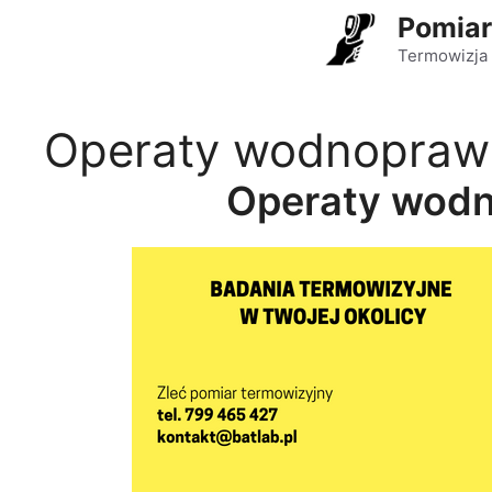
Przejdź
Pomiar
do
Termowizja 
treści
Operaty wodnopraw
Operaty wod