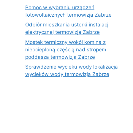
Pomoc w wybraniu urządzeń
fotowoltaicznych termowizja Zabrze
Odbiór mieszkania usterki instalacji
elektrycznej termowizja Zabrze
Mostek termiczny wokół komina z
nieocieploną częścią nad stropem
poddasza termowizja Zabrze
Sprawdzenie wycieku wody lokalizacja
wycieków wody termowizja Zabrze