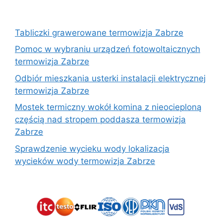
Tabliczki grawerowane termowizja Zabrze
Pomoc w wybraniu urządzeń fotowoltaicznych
termowizja Zabrze
Odbiór mieszkania usterki instalacji elektrycznej
termowizja Zabrze
Mostek termiczny wokół komina z nieocieploną
częścią nad stropem poddasza termowizja
Zabrze
Sprawdzenie wycieku wody lokalizacja
wycieków wody termowizja Zabrze