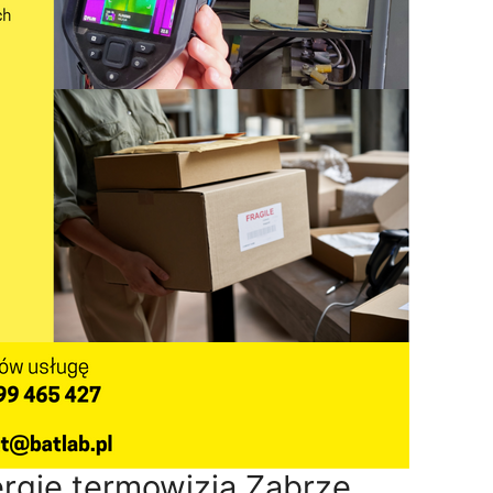
rgię termowizja Zabrze