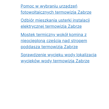
Pomoc w wybraniu urządzeń
fotowoltaicznych termowizja Zabrze
Odbiór mieszkania usterki instalacji
elektrycznej termowizja Zabrze
Mostek termiczny wokół komina z
nieocieploną częścią nad stropem
poddasza termowizja Zabrze
Sprawdzenie wycieku wody lokalizacja
wycieków wody termowizja Zabrze