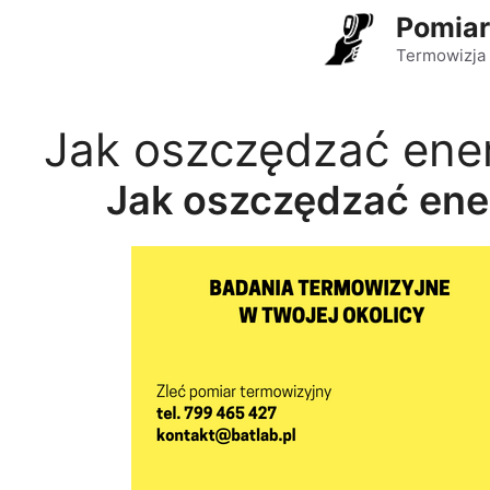
Przejdź
Pomiar
do
Termowizja 
treści
Jak oszczędzać ener
Jak oszczędzać ene