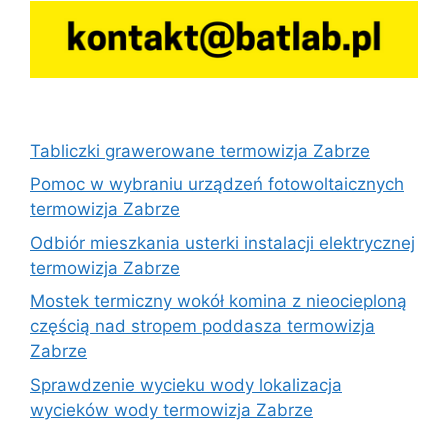
Tabliczki grawerowane termowizja Zabrze
Pomoc w wybraniu urządzeń fotowoltaicznych
termowizja Zabrze
Odbiór mieszkania usterki instalacji elektrycznej
termowizja Zabrze
Mostek termiczny wokół komina z nieocieploną
częścią nad stropem poddasza termowizja
Zabrze
Sprawdzenie wycieku wody lokalizacja
wycieków wody termowizja Zabrze