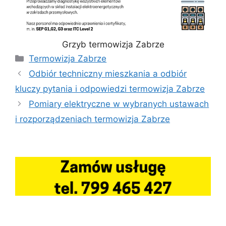
Grzyb termowizja Zabrze
Kategorie
Termowizja Zabrze
Odbiór techniczny mieszkania a odbiór
kluczy pytania i odpowiedzi termowizja Zabrze
Pomiary elektryczne w wybranych ustawach
i rozporządzeniach termowizja Zabrze