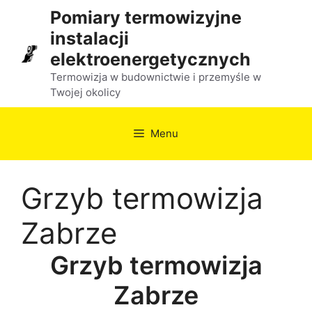
Przejdź
Pomiary termowizyjne
do
instalacji
treści
elektroenergetycznych
Termowizja w budownictwie i przemyśle w
Twojej okolicy
Menu
Grzyb termowizja
Zabrze
Grzyb termowizja
Zabrze