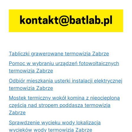
Tabliczki grawerowane termowizja Zabrze
Pomoc w wybraniu urządzeń fotowoltaicznych
termowizja Zabrze
Odbiór mieszkania usterki instalacji elektrycznej
termowizja Zabrze
Mostek termiczny wokół komina z nieocieploną
częścią nad stropem poddasza termowizja
Zabrze
Sprawdzenie wycieku wody lokalizacja
wycieków wody termowizja Zabrze