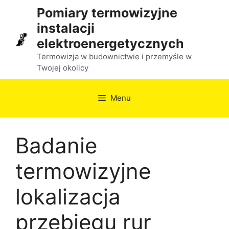
Przejdź
Pomiary termowizyjne
do
instalacji
treści
elektroenergetycznych
Termowizja w budownictwie i przemyśle w
Twojej okolicy
Menu
Badanie
termowizyjne
lokalizacja
przebiegu rur