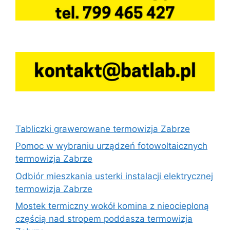
Tabliczki grawerowane termowizja Zabrze
Pomoc w wybraniu urządzeń fotowoltaicznych
termowizja Zabrze
Odbiór mieszkania usterki instalacji elektrycznej
termowizja Zabrze
Mostek termiczny wokół komina z nieocieploną
częścią nad stropem poddasza termowizja