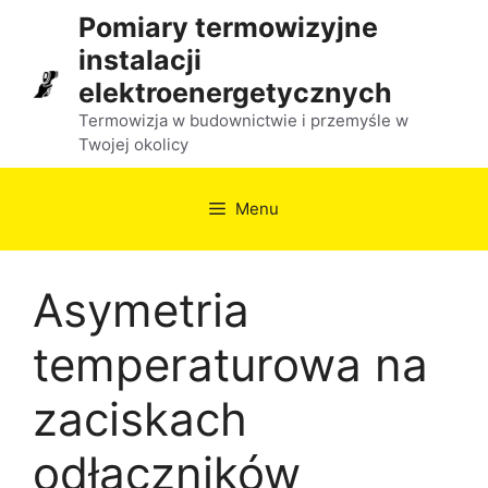
Przejdź
Pomiary termowizyjne
do
instalacji
treści
elektroenergetycznych
Termowizja w budownictwie i przemyśle w
Twojej okolicy
Menu
Asymetria
temperaturowa na
zaciskach
odłączników